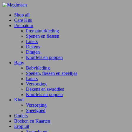
Shop all
Care Kits
Prematuur
Prematuurkleding
Spenen en flessen
Luiers
Dekens
Dragen
Knuffels en poppen
Baby
Babykleding
Spenen, flessen en speeltjes
Luiers
Verzorging
Dekens en swaddles
Knuffels en poppen
Kind
Verzorging
Speelgoed
Ouders
Boeken en Kaarten
Erop uit
Zonnebrand