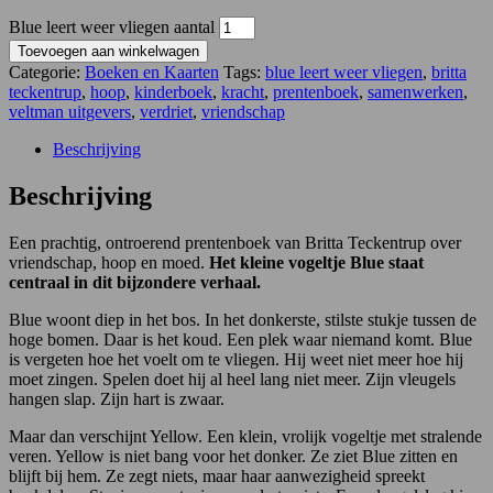
Blue leert weer vliegen aantal
Toevoegen aan winkelwagen
Categorie:
Boeken en Kaarten
Tags:
blue leert weer vliegen
,
britta
teckentrup
,
hoop
,
kinderboek
,
kracht
,
prentenboek
,
samenwerken
,
veltman uitgevers
,
verdriet
,
vriendschap
Beschrijving
Beschrijving
Een prachtig, ontroerend prentenboek van Britta Teckentrup over
vriendschap, hoop en moed.
Het kleine vogeltje Blue staat
centraal in dit bijzondere verhaal.
Blue woont diep in het bos. In het donkerste, stilste stukje tussen de
hoge bomen. Daar is het koud. Een plek waar niemand komt. Blue
is vergeten hoe het voelt om te vliegen. Hij weet niet meer hoe hij
moet zingen. Spelen doet hij al heel lang niet meer. Zijn vleugels
hangen slap. Zijn hart is zwaar.
Maar dan verschijnt Yellow. Een klein, vrolijk vogeltje met stralende
veren. Yellow is niet bang voor het donker. Ze ziet Blue zitten en
blijft bij hem. Ze zegt niets, maar haar aanwezigheid spreekt