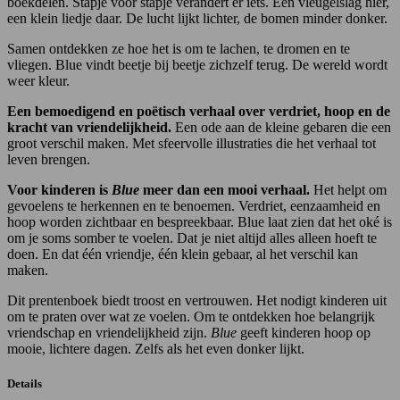
boekdelen. Stapje voor stapje verandert er iets. Een vleugelslag hier,
een klein liedje daar. De lucht lijkt lichter, de bomen minder donker.
Samen ontdekken ze hoe het is om te lachen, te dromen en te
vliegen. Blue vindt beetje bij beetje zichzelf terug. De wereld wordt
weer kleur.
Een bemoedigend en poëtisch verhaal over verdriet, hoop en de
kracht van vriendelijkheid.
Een ode aan de kleine gebaren die een
groot verschil maken. Met sfeervolle illustraties die het verhaal tot
leven brengen.
Voor kinderen is
Blue
meer dan een mooi verhaal.
Het helpt om
gevoelens te herkennen en te benoemen. Verdriet, eenzaamheid en
hoop worden zichtbaar en bespreekbaar. Blue laat zien dat het oké is
om je soms somber te voelen. Dat je niet altijd alles alleen hoeft te
doen. En dat één vriendje, één klein gebaar, al het verschil kan
maken.
Dit prentenboek biedt troost en vertrouwen. Het nodigt kinderen uit
om te praten over wat ze voelen. Om te ontdekken hoe belangrijk
vriendschap en vriendelijkheid zijn.
Blue
geeft kinderen hoop op
mooie, lichtere dagen. Zelfs als het even donker lijkt.
Details