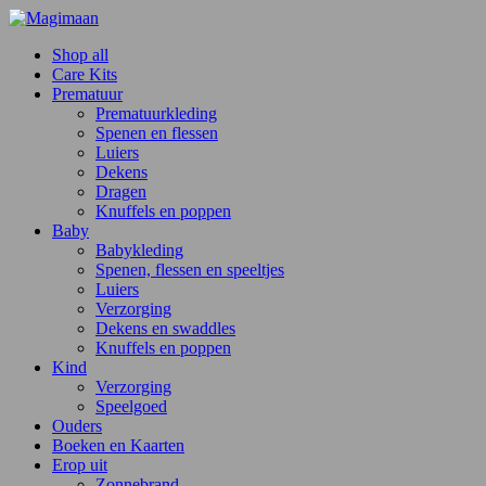
Shop all
Care Kits
Prematuur
Prematuurkleding
Spenen en flessen
Luiers
Dekens
Dragen
Knuffels en poppen
Baby
Babykleding
Spenen, flessen en speeltjes
Luiers
Verzorging
Dekens en swaddles
Knuffels en poppen
Kind
Verzorging
Speelgoed
Ouders
Boeken en Kaarten
Erop uit
Zonnebrand