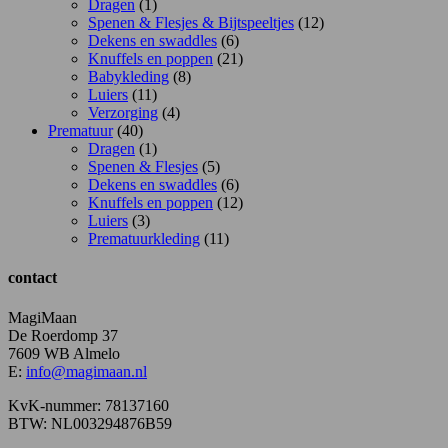
Dragen
(1)
Spenen & Flesjes & Bijtspeeltjes
(12)
Dekens en swaddles
(6)
Knuffels en poppen
(21)
Babykleding
(8)
Luiers
(11)
Verzorging
(4)
Prematuur
(40)
Dragen
(1)
Spenen & Flesjes
(5)
Dekens en swaddles
(6)
Knuffels en poppen
(12)
Luiers
(3)
Prematuurkleding
(11)
contact
MagiMaan
De Roerdomp 37
7609 WB Almelo
E:
info@magimaan.nl
KvK-nummer: 78137160
BTW: NL003294876B59