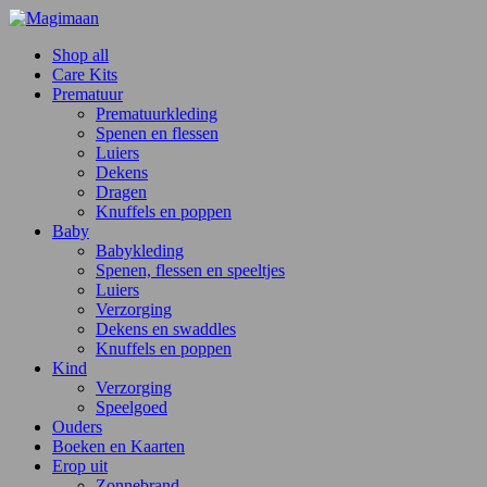
Shop all
Care Kits
Prematuur
Prematuurkleding
Spenen en flessen
Luiers
Dekens
Dragen
Knuffels en poppen
Baby
Babykleding
Spenen, flessen en speeltjes
Luiers
Verzorging
Dekens en swaddles
Knuffels en poppen
Kind
Verzorging
Speelgoed
Ouders
Boeken en Kaarten
Erop uit
Zonnebrand