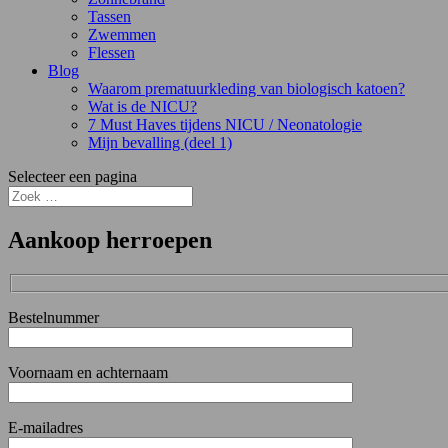
Tassen
Zwemmen
Flessen
Blog
Waarom prematuurkleding van biologisch katoen?
Wat is de NICU?
7 Must Haves tijdens NICU / Neonatologie
Mijn bevalling (deel 1)
Selecteer een pagina
Aankoop herroepen
Bestelnummer
Voornaam en achternaam
E-mailadres