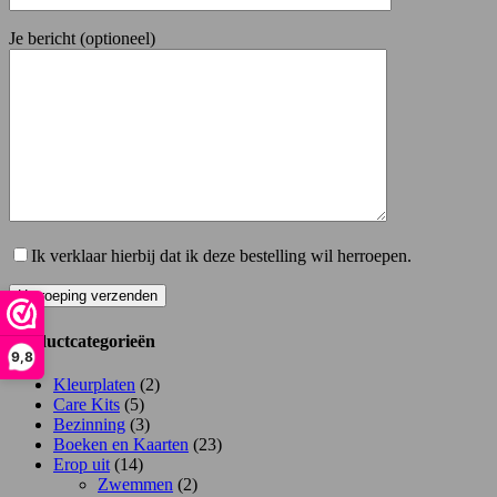
Je bericht (optioneel)
Ik verklaar hierbij dat ik deze bestelling wil herroepen.
Productcategorieën
9,8
Kleurplaten
(2)
Care Kits
(5)
Bezinning
(3)
Boeken en Kaarten
(23)
Erop uit
(14)
Zwemmen
(2)