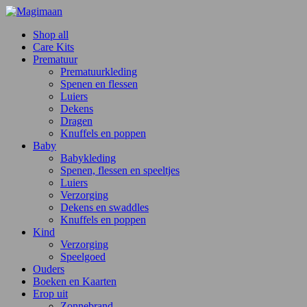
Shop all
Care Kits
Prematuur
Prematuurkleding
Spenen en flessen
Luiers
Dekens
Dragen
Knuffels en poppen
Baby
Babykleding
Spenen, flessen en speeltjes
Luiers
Verzorging
Dekens en swaddles
Knuffels en poppen
Kind
Verzorging
Speelgoed
Ouders
Boeken en Kaarten
Erop uit
Zonnebrand