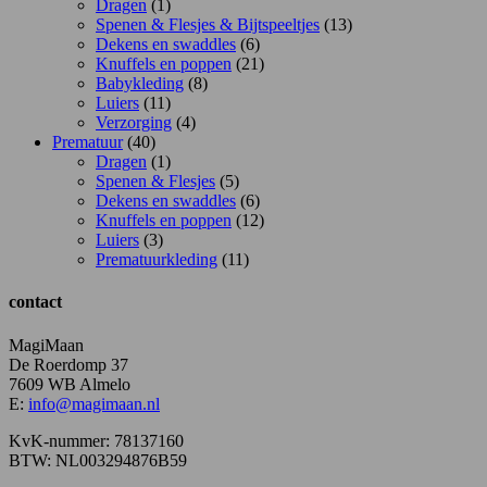
Dragen
(1)
Spenen & Flesjes & Bijtspeeltjes
(13)
Dekens en swaddles
(6)
Knuffels en poppen
(21)
Babykleding
(8)
Luiers
(11)
Verzorging
(4)
Prematuur
(40)
Dragen
(1)
Spenen & Flesjes
(5)
Dekens en swaddles
(6)
Knuffels en poppen
(12)
Luiers
(3)
Prematuurkleding
(11)
contact
MagiMaan
De Roerdomp 37
7609 WB Almelo
E:
info@magimaan.nl
KvK-nummer: 78137160
BTW: NL003294876B59