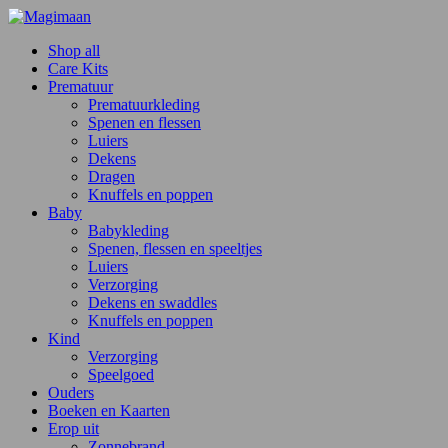
Shop all
Care Kits
Prematuur
Prematuurkleding
Spenen en flessen
Luiers
Dekens
Dragen
Knuffels en poppen
Baby
Babykleding
Spenen, flessen en speeltjes
Luiers
Verzorging
Dekens en swaddles
Knuffels en poppen
Kind
Verzorging
Speelgoed
Ouders
Boeken en Kaarten
Erop uit
Zonnebrand