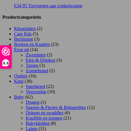
€
34,95
Toevoegen aan winkelwagen
Productcategorieën
Kleurplaten
(2)
Care Kits
(5)
Bezinning
(3)
Boeken en Kaarten
(23)
Erop uit
(14)
Zwemmen
(2)
Eten & Drinken
(3)
9,8
Tassen
(3)
Zonnebrand
(2)
Ouders
(16)
Kind
(38)
Speelgoed
(22)
Verzorging
(10)
Baby
(62)
Dragen
(1)
Spenen & Flesjes & Bijtspeeltjes
(12)
Dekens en swaddles
(6)
Knuffels en poppen
(21)
Babykleding
(8)
Luiers
(11)