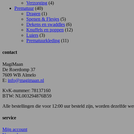
Verzorging
(4)
Prematuur
(40)
Dragen
(1)
Spenen & Flesjes
(5)
Dekens en swaddles
(6)
Knuffels en poppen
(12)
Luiers
(3)
Prematuurkleding
(11)
contact
MagiMaan
De Roerdomp 37
7609 WB Almelo
E:
info@magimaan.nl
KvK-nummer: 78137160
BTW: NL003294876B59
Alle bestellingen die voor 12:00 uur besteld zijn, worden dezelfde 
service
Mijn account