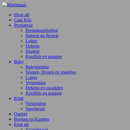
Shop all
Care Kits
Prematuur
Prematuurkleding
Spenen en flessen
Luiers
Dekens
Dragen
Knuffels en poppen
Baby
Babykleding
Spenen, flessen en speeltjes
Luiers
Verzorging
Dekens en swaddles
Knuffels en poppen
Kind
Verzorging
Speelgoed
Ouders
Boeken en Kaarten
Erop uit
Zonnebrand