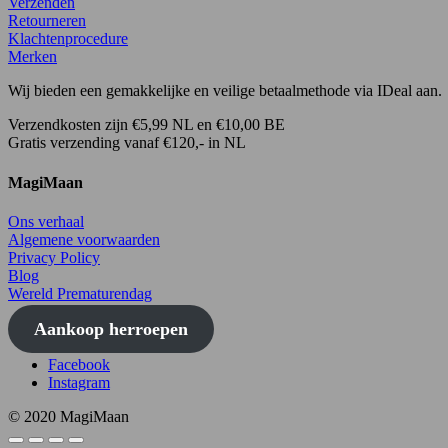
Verzenden
Retourneren
Klachtenprocedure
Merken
Wij bieden een gemakkelijke en veilige betaalmethode via IDeal aan.
Verzendkosten zijn €5,99 NL en €10,00 BE
Gratis verzending vanaf €120,- in NL
MagiMaan
Ons verhaal
Algemene voorwaarden
Privacy Policy
Blog
Wereld Prematurendag
Aankoop herroepen
Facebook
Instagram
© 2020 MagiMaan