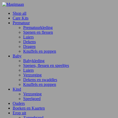
Shop all
Care Kits
Prematuur
Prematuurkleding
Spenen en flessen
Luiers
Dekens
Dragen
Knuffels en poppen
Baby
Babykleding
Spenen, flessen en speeltjes
Luiers
Verzorging
Dekens en swaddles
Knuffels en poppen
Kind
Verzorging
Speelgoed
Ouders
Boeken en Kaarten
Erop uit
Zonnebrand