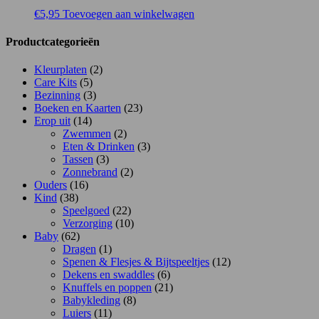
€
5,95
Toevoegen aan winkelwagen
Productcategorieën
Kleurplaten
(2)
Care Kits
(5)
Bezinning
(3)
Boeken en Kaarten
(23)
Erop uit
(14)
Zwemmen
(2)
Eten & Drinken
(3)
Tassen
(3)
Zonnebrand
(2)
Ouders
(16)
Kind
(38)
Speelgoed
(22)
Verzorging
(10)
Baby
(62)
Dragen
(1)
Spenen & Flesjes & Bijtspeeltjes
(12)
Dekens en swaddles
(6)
Knuffels en poppen
(21)
Babykleding
(8)
Luiers
(11)