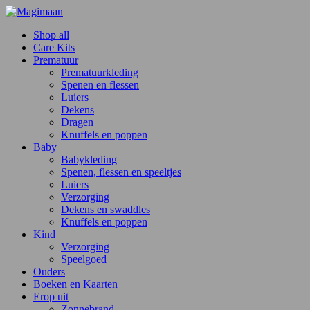
Shop all
Care Kits
Prematuur
Prematuurkleding
Spenen en flessen
Luiers
Dekens
Dragen
Knuffels en poppen
Baby
Babykleding
Spenen, flessen en speeltjes
Luiers
Verzorging
Dekens en swaddles
Knuffels en poppen
Kind
Verzorging
Speelgoed
Ouders
Boeken en Kaarten
Erop uit
Zonnebrand