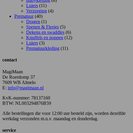
Babykleding
(8)
Luiers
(11)
Verzorging
(4)
Prematuur
(40)
Dragen
(1)
Spenen & Flesjes
(5)
Dekens en swaddles
(6)
Knuffels en poppen
(12)
Luiers
(3)
Prematuurkleding
(11)
contact
MagiMaan
De Roerdomp 37
7609 WB Almelo
E:
info@magimaan.nl
KvK-nummer: 78137160
BTW: NL003294876B59
Alle bestellingen die voor 12:00 uur besteld zijn, worden dezelfde
werkdag verzonden m.u.v. maandag en donderdag.
service