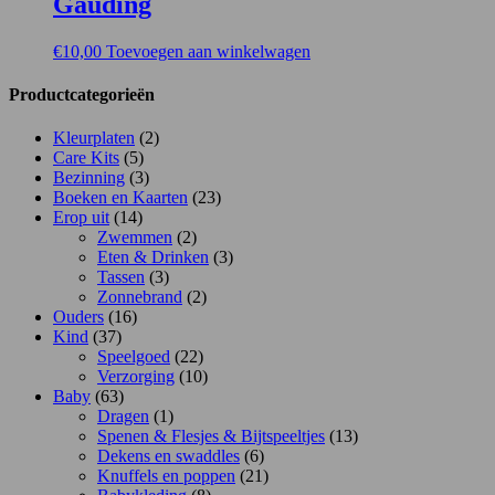
Gauding
€
10,00
Toevoegen aan winkelwagen
Productcategorieën
Kleurplaten
(2)
Care Kits
(5)
Bezinning
(3)
Boeken en Kaarten
(23)
Erop uit
(14)
Zwemmen
(2)
Eten & Drinken
(3)
Tassen
(3)
Zonnebrand
(2)
Ouders
(16)
Kind
(37)
Speelgoed
(22)
Verzorging
(10)
Baby
(63)
Dragen
(1)
Spenen & Flesjes & Bijtspeeltjes
(13)
Dekens en swaddles
(6)
Knuffels en poppen
(21)